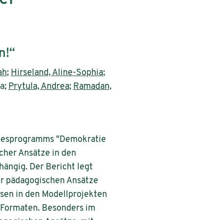
n!“
ah
;
Hirseland, Aline-Sophia
;
da;
Prytula, Andrea
;
Ramadan,
ndesprogramms "Demokratie
scher Ansätze in den
ängig. Der Bericht legt
er pädagogischen Ansätze
sen in den Modellprojekten
 Formaten. Besonders im