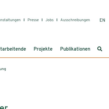
anstaltungen
Presse
Jobs
Ausschreibungen
EN
Such
tarbeitende
Projekte
Publikationen
rung
er