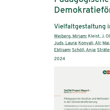
Demokratiefö
Untertitel:
Vielfaltgestaltung
AutorInnen:
Weiberg, Mirjam
; Kleist, J. O
Juds, Laura
;
Konyali, Ali
;
Mai
Ebtisam
;
Schöll, Anja
;
Sträter
Publikationsjahr:
2024