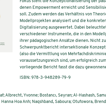
Fokus steht die Konzeptionalisierung der pä
denen Empowerment erreicht und Sensibilisi
soll. Zudem werden das Verhältnis von Theori
Modellprojekten analysiert und die konkrete
Digitalisierung ausgewertet. Dabei beleuchte
verschiedener Instrumente, die in den Modell
ihrer pädagogischen Ansätze dienen. Nicht z
Schwerpunktbericht intersektionale Konzept
(also die Vermittlung von Mehrfachdiskriminie
voraussetzungsreich sind, um erfolgreich zu
vorliegende Bericht fasst die dazu gewonne
ISBN: 978-3-948289-79-9
Olaf; Albrecht, Yvonne; Bostancı, Seyran; Al-Hashash, Sam
ai, Hanna Hoa Anh; Naqshband, Saboura; Otufowora, Brend