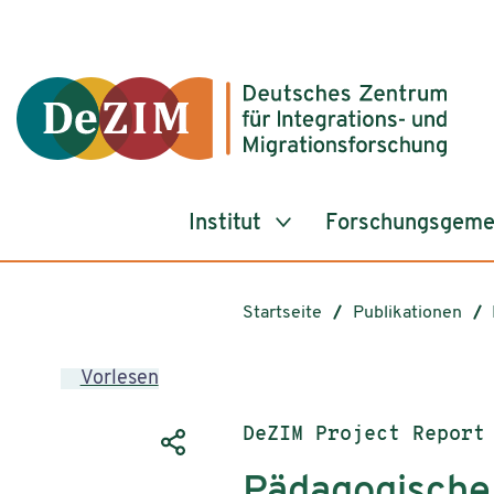
Zum ReadSpeaker webReader springen
Zum Inhalt springen
Zur Navigation springen
Zu Cookie-Einstellungen springen
Institut
Forschungsgeme
Startseite
Publikationen
Vorlesen
Publikationstyp:
DeZIM Project Report
Pädagogische