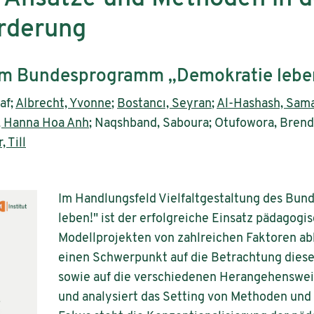
rderung
 im Bundesprogramm „Demokratie lebe
laf;
Albrecht, Yvonne
;
Bostancı, Seyran
;
Al-Hashash, Sam
, Hanna Hoa Anh
; Naqshband, Saboura; Otufowora, Bren
, Till
Im Handlungsfeld Vielfaltgestaltung des Bu
leben!" ist der erfolgreiche Einsatz pädagogi
Modellprojekten von zahlreichen Faktoren abh
einen Schwerpunkt auf die Betrachtung dies
sowie auf die verschiedenen Herangehenswei
und analysiert das Setting von Methoden und