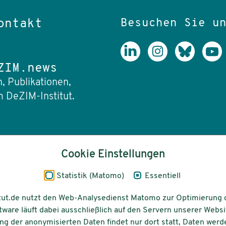
Besuchen Sie u
ontakt
ZIM.news
, Publikationen,
 DeZIM-Institut.
Senden Sie uns eine E-M
Cookie Einstellungen
info(at)dezim-insti
Statistik (Matomo)
Essentiell
tut.de nutzt den Web-Analysedienst Matomo zur Optimierung 
tware läuft dabei ausschließlich auf den Servern unserer Websi
g der anonymisierten Daten findet nur dort statt, Daten werd