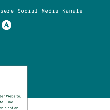
nsere Social Media Kanäle
ail an:
tut.de
der Website.
te. Eine
en nicht an