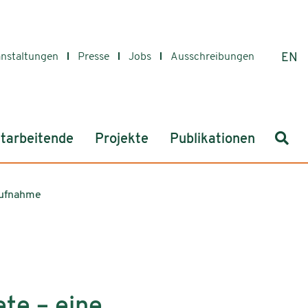
anstaltungen
Presse
Jobs
Ausschreibungen
EN
Such
tarbeitende
Projekte
Publikationen
aufnahme
ete – eine