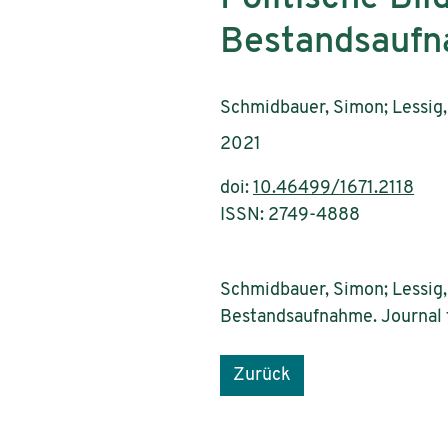
Bestandsauf
AutorInnen:
Schmidbauer, Simon; Lessig,
Publikationsjahr:
2021
doi:
10.46499/1671.2118
ISSN: 2749-4888
Schmidbauer, Simon; Lessig, 
Bestandsaufnahme. Journal fü
Zurück