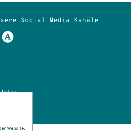
nsere Social Media Kanäle
ail an:
tut.de
der Website.