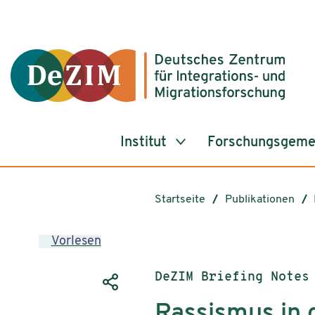
Zum ReadSpeaker webReader springen
Zum Inhalt springen
Zur Navigation springen
Zu Cookie-Einstellungen springen
Institut
Forschungsgeme
Startseite
Publikationen
Vorlesen
Publikationstyp:
DeZIM Briefing Notes
Rassismus in 