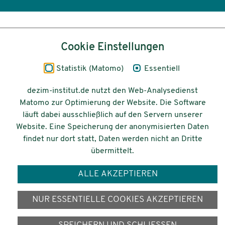
Inhalt
Cookie Einstellungen
Impressum
Statistik (Matomo)
Essentiell
Datenschutz
dezim-institut.de nutzt den Web-Analysedienst
Matomo zur Optimierung der Website. Die Software
Barrierefreiheit
läuft dabei ausschließlich auf den Servern unserer
Website. Eine Speicherung der anonymisierten Daten
© 2026 Deutsches Zentrum für
findet nur dort statt, Daten werden nicht an Dritte
Integrations-
übermittelt.
und Migrationsforschung DeZIM e.V.
ALLE AKZEPTIEREN
Gefördert vom
NUR ESSENTIELLE COOKIES AKZEPTIEREN