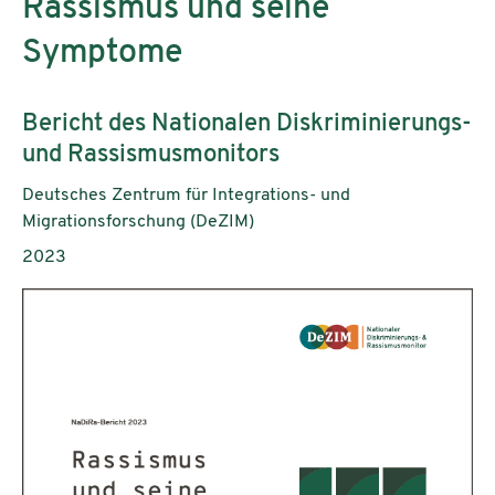
Rassismus und seine
Symptome
Untertitel:
Bericht des Nationalen Diskriminierungs-
und Rassismusmonitors
AutorInnen:
Deutsches Zentrum für Integrations- und
Migrationsforschung (DeZIM)
Publikationsjahr:
2023