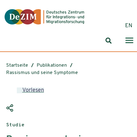
Zum ReadSpeaker webReader springen
Zum Inhalt springen
Zur Navigation springen
Zu Cookie-Einstellungen springen
EN
Suchformul
Startseite
Publikationen
Rassismus und seine Symptome
Vorlesen
Publikationstyp:
Studie