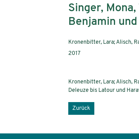
Singer, Mona, 
Benjamin und 
AutorInnen:
Kronenbitter, Lara; Alisch, R
Publikationsjahr:
2017
Kronenbitter, Lara; Alisch, 
Deleuze bis Latour und Har
Zurück