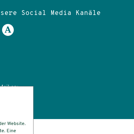
nsere Social Media Kanäle
ail an:
tut.de
der Website.
te. Eine