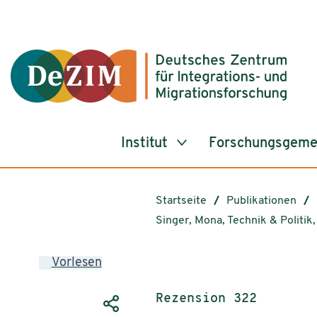
Zum ReadSpeaker webReader springen
Zum Inhalt springen
Zur Navigation springen
Zu Cookie-Einstellungen springen
Institut
Forschungsgeme
Startseite
Publikationen
Singer, Mona, Technik & Politi
Vorlesen
Publikationstyp:
Rezension 322