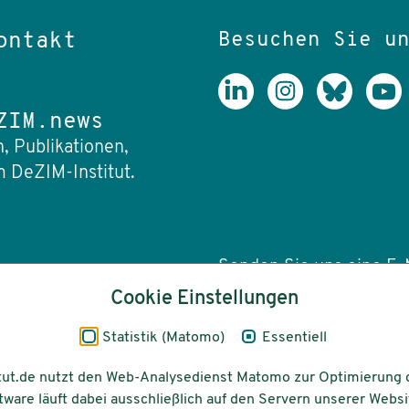
Besuchen Sie u
ontakt
ZIM.news
, Publikationen,
 DeZIM-Institut.
Senden Sie uns eine E-M
Cookie Einstellungen
info(at)dezim-insti
Statistik (Matomo)
Essentiell
tut.de nutzt den Web-Analysedienst Matomo zur Optimierung 
tware läuft dabei ausschließlich auf den Servern unserer Websi