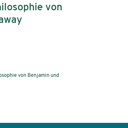
hilosophie von
raway
hilosophie von Benjamin und