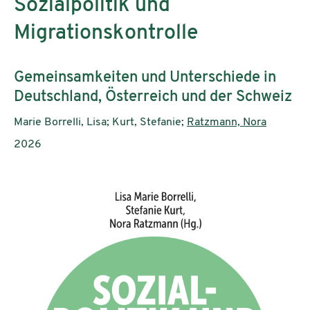
Sozialpolitik und
Migrationskontrolle
Untertitel:
Gemeinsamkeiten und Unterschiede in
Deutschland, Österreich und der Schweiz
AutorInnen:
Marie Borrelli, Lisa; Kurt, Stefanie;
Ratzmann, Nora
Publikationsjahr:
2026