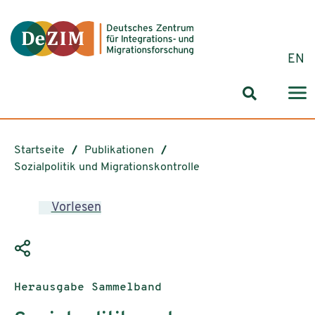
Zum ReadSpeaker webReader springen
Zum Inhalt springen
Zur Navigation springen
Zu Cookie-Einstellungen springen
EN
Suchformul
Startseite
Publikationen
Sozialpolitik und Migrationskontrolle
Vorlesen
Publikationstyp:
Herausgabe Sammelband