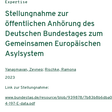
Publikationstyp:
Expertise
Stellungnahme zur
öffentlichen Anhörung des
Deutschen Bundestages zum
Gemeinsamen Europäischen
Asylsystem
AutorInnen:
Yanaşmayan, Zeynep
;
Rischke, Ramona
Publikationsjahr:
2023
Link zur Stellungnahme:
www.bundestag.de/resource/blob/939878/7b83b8b6dba
4-197-E-data.pdf