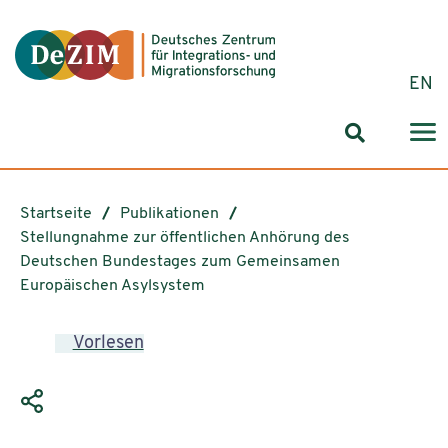
Zum ReadSpeaker webReader springen
Zum Inhalt springen
Zur Navigation springen
Zu Cookie-Einstellungen springen
EN
Suchformul
Startseite
Publikationen
Stellungnahme zur öffentlichen Anhörung des
Deutschen Bundestages zum Gemeinsamen
Europäischen Asylsystem
Vorlesen