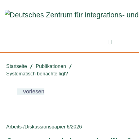
Zum ReadSpeaker webReader springen
Zum Inhalt springen
Zur Navigation springen
Zu Cookie-Einstellungen springen
Suchformu
Startseite
Publikationen
Systematisch benachteiligt?
Vorlesen
Publikationstyp:
Arbeits-/Diskussionspapier 6/2026