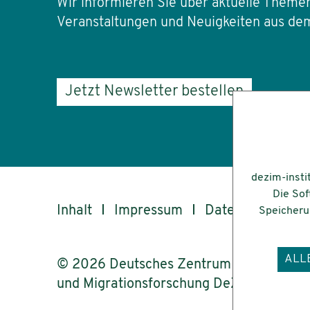
Wir informieren Sie über aktuelle Themen
Veranstaltungen und Neuigkeiten aus dem
Jetzt Newsletter bestellen
dezim-insti
Die Sof
Inhalt
Impressum
Datenschutz
Speicherun
ALL
© 2026 Deutsches Zentrum für Integrati
und Migrationsforschung DeZIM e.V.