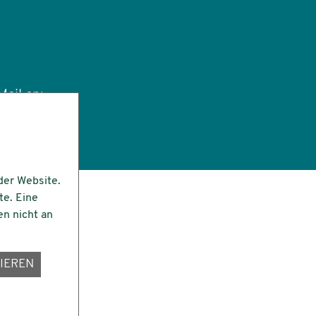
ail an:
tut.de
der Website.
te. Eine
en nicht an
IEREN