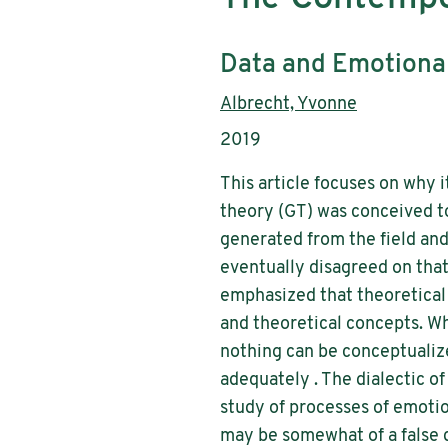
Untertitel:
Data and Emotional
AutorInnen:
Albrecht, Yvonne
Publikationsjahr:
2019
This article focuses on why 
theory (GT) was conceived to
generated from the field and
eventually disagreed on that
emphasized that theoretical 
and theoretical concepts. Wh
nothing can be conceptualiz
adequately . The dialectic o
study of processes of emotion
may be somewhat of a false