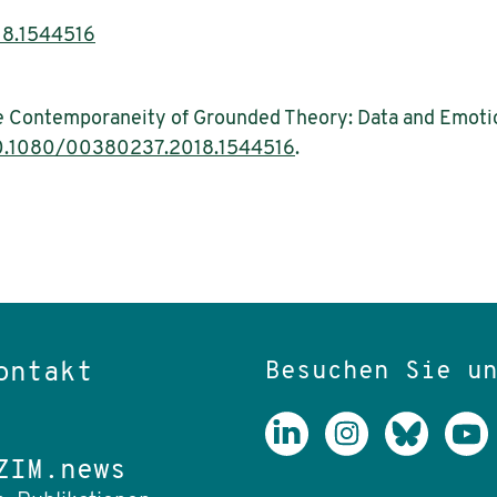
8.1544516
e Contemporaneity of Grounded Theory: Data and Emotion
0.1080/00380237.2018.1544516
.
Besuchen Sie u
ontakt
ZIM.news