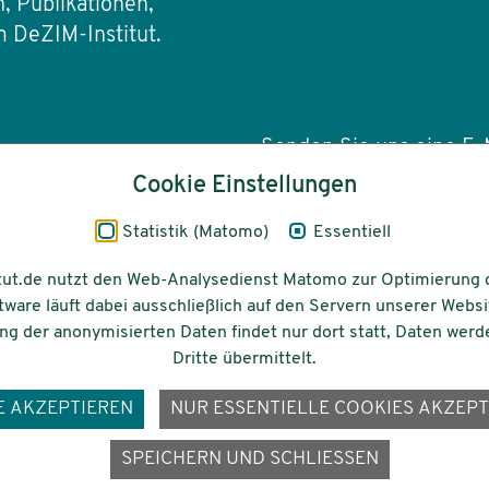
, Publikationen,
 DeZIM-Institut.
Senden Sie uns eine E-M
Cookie Einstellungen
info(at)dezim-insti
Statistik (Matomo)
Essentiell
tut.de nutzt den Web-Analysedienst Matomo zur Optimierung 
tware läuft dabei ausschließlich auf den Servern unserer Websi
Barrierefreiheit
Gefördert vom
g der anonymisierten Daten findet nur dort statt, Daten werd
Dritte übermittelt.
E AKZEPTIEREN
NUR ESSENTIELLE COOKIES AKZEPT
ons-
SPEICHERN UND SCHLIESSEN