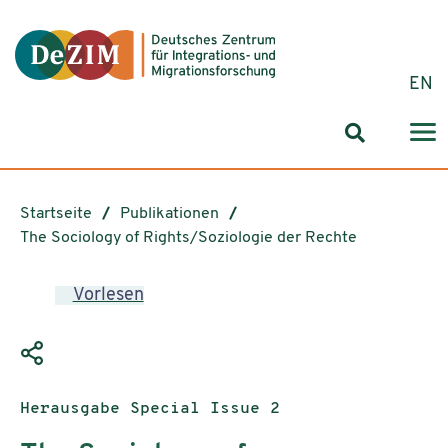
Zum ReadSpeaker webReader springen
Zum Inhalt springen
Zur Navigation springen
Zu Cookie-Einstellungen springen
EN
Suchformul
Startseite
Publikationen
The Sociology of Rights/Soziologie der Rechte
Vorlesen
Publikationstyp:
Herausgabe Special Issue 2