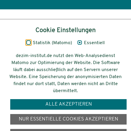
Inhalt
Cookie Einstellungen
Impressum
Statistik (Matomo)
Essentiell
Datenschutz
dezim-institut.de nutzt den Web-Analysedienst
Matomo zur Optimierung der Website. Die Software
Barrierefreiheit
läuft dabei ausschließlich auf den Servern unserer
Website. Eine Speicherung der anonymisierten Daten
© 2026 Deutsches Zentrum für
findet nur dort statt, Daten werden nicht an Dritte
Integrations-
übermittelt.
und Migrationsforschung DeZIM e.V.
ALLE AKZEPTIEREN
Gefördert vom
NUR ESSENTIELLE COOKIES AKZEPTIEREN