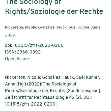
The Sociology of
Rights/Soziologie der Rechte
AutorInnen:
Nickerson, Nicole; González Hauck, Sué; Kühler, Anne
Publikationsjahr:
2022
doi:
10.1515/zfrs-2022-0200
ISSN: 2366-0392
Open Access
Nickerson, Nicole; González Hauck, Sué; Kühler,
Anne (Hg.) (2022): The Sociology of
Rights/Soziologie der Rechte. [Sonderausgabe].
Zeitschrift für Rechtssoziologie 42 (2). DOI:
10.1515/zfrs-2022-0200
.