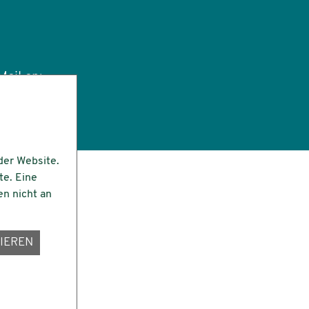
ail an:
tut.de
der Website.
te. Eine
en nicht an
IEREN