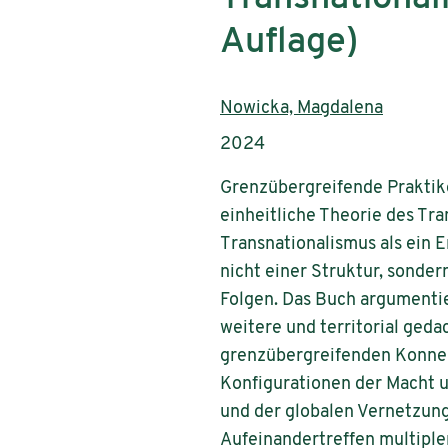
Auflage)
AutorInnen:
Nowicka, Magdalena
Publikationsjahr:
2024
Grenzübergreifende Praktike
einheitliche Theorie des Tra
Transnationalismus als ein 
nicht einer Struktur, sonder
Folgen. Das Buch argumentie
weitere und territorial geda
grenzübergreifenden Konnekti
Konfigurationen der Macht u
und der globalen Vernetzung
Aufeinandertreffen multiple