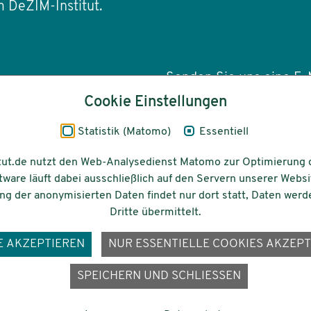
 DeZIM-Institut.
Senden Sie uns eine E-M
Cookie Einstellungen
info(at)dezim-insti
Statistik (Matomo)
Essentiell
tut.de nutzt den Web-Analysedienst Matomo zur Optimierung 
tware läuft dabei ausschließlich auf den Servern unserer Websi
Barrierefreiheit
Gefördert vom
g der anonymisierten Daten findet nur dort statt, Daten werd
Dritte übermittelt.
E AKZEPTIEREN
NUR ESSENTIELLE COOKIES AKZEPT
ons-
SPEICHERN UND SCHLIESSEN