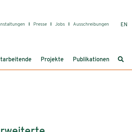
anstaltungen
Presse
Jobs
Ausschreibungen
EN
Such
tarbeitende
Projekte
Publikationen
erweiterte