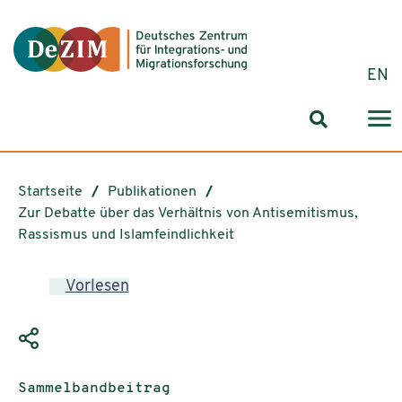
Zum ReadSpeaker webReader springen
Zum Inhalt springen
Zur Navigation springen
Zu Cookie-Einstellungen springen
EN
Suchformul
Startseite
Publikationen
Zur Debatte über das Verhältnis von Antisemitismus,
Rassismus und Islamfeindlichkeit
Vorlesen
Publikationstyp:
Sammelbandbeitrag