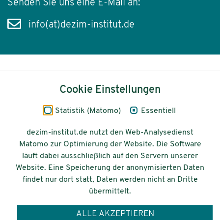
Senden Sie uns eine E-Mail an:
info(at)dezim-institut.de
Inhalt
Cookie Einstellungen
Impressum
Statistik (Matomo)
Essentiell
Datenschutz
dezim-institut.de nutzt den Web-Analysedienst
Matomo zur Optimierung der Website. Die Software
Barrierefreiheit
läuft dabei ausschließlich auf den Servern unserer
Website. Eine Speicherung der anonymisierten Daten
© 2026 Deutsches Zentrum für
findet nur dort statt, Daten werden nicht an Dritte
Integrations-
übermittelt.
und Migrationsforschung DeZIM e.V.
ALLE AKZEPTIEREN
Gefördert vom