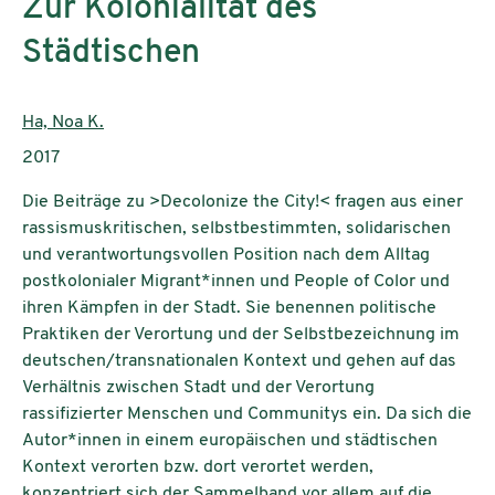
Zur Kolonialität des
Städtischen
AutorInnen:
Ha, Noa K.
Publikationsjahr:
2017
Die Beiträge zu >Decolonize the City!< fragen aus einer
rassismuskritischen, selbstbestimmten, solidarischen
und verantwortungsvollen Position nach dem Alltag
postkolonialer Migrant*innen und People of Color und
ihren Kämpfen in der Stadt. Sie benennen politische
Praktiken der Verortung und der Selbstbezeichnung im
deutschen/transnationalen Kontext und gehen auf das
Verhältnis zwischen Stadt und der Verortung
rassifizierter Menschen und Communitys ein. Da sich die
Autor*innen in einem europäischen und städtischen
Kontext verorten bzw. dort verortet werden,
konzentriert sich der Sammelband vor allem auf die