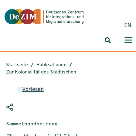
Zum ReadSpeaker webReader springen
Zum Inhalt springen
Zur Navigation springen
Zu Cookie-Einstellungen springen
EN
Suchformul
Startseite
Publikationen
Zur Kolonialität des Städtischen
Vorlesen
Publikationstyp:
Sammelbandbeitrag