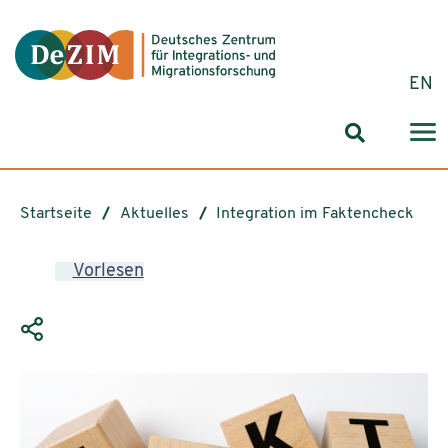
Zum ReadSpeaker webReader springen
Zum Inhalt springen
Zur Navigation springen
Zu Cookie-Einstellungen springen
EN
Suchformul
Startseite
Aktuelles
Integration im Faktencheck
Vorlesen