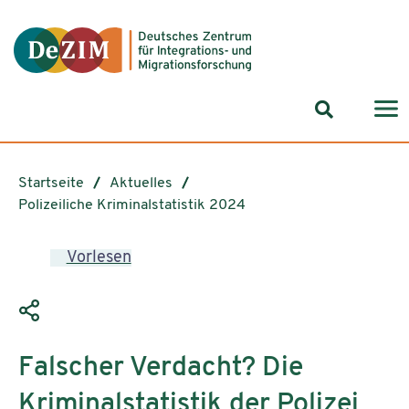
Zum ReadSpeaker webReader springen
Zum Inhalt springen
Zur Navigation springen
Zu Cookie-Einstellungen springen
Suchformul
Startseite
Aktuelles
Polizeiliche Kriminalstatistik 2024
Vorlesen
Falscher Verdacht? Die
Kriminalstatistik der Polizei