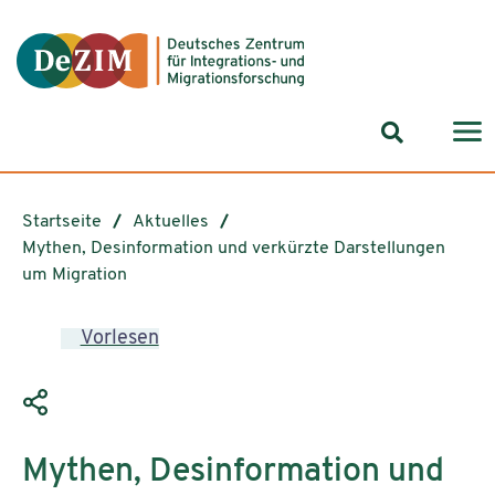
Zum ReadSpeaker webReader springen
Zum Inhalt springen
Zur Navigation springen
Zu Cookie-Einstellungen springen
Suchformul
Startseite
Aktuelles
Mythen, Desinformation und verkürzte Darstellungen
um Migration
Vorlesen
Mythen, Desinformation und