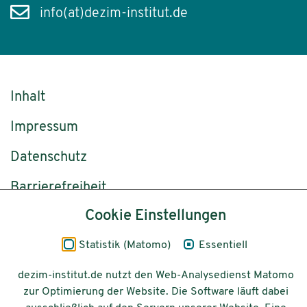
info(at)dezim-institut.de
Inhalt
Impressum
Datenschutz
Barrierefreiheit
Cookie Einstellungen
© 2026 Deutsches Zentrum für
Integrations-
Statistik (Matomo)
Essentiell
und Migrationsforschung DeZIM e.V.
dezim-institut.de nutzt den Web-Analysedienst Matomo
Gefördert vom
zur Optimierung der Website. Die Software läuft dabei