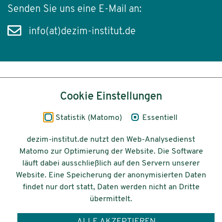
Senden Sie uns eine E-Mail an:
info(at)dezim-institut.de
Inhalt
Cookie Einstellungen
Impressum
Statistik (Matomo)
Essentiell
Datenschutz
dezim-institut.de nutzt den Web-Analysedienst
Matomo zur Optimierung der Website. Die Software
Barrierefreiheit
läuft dabei ausschließlich auf den Servern unserer
Website. Eine Speicherung der anonymisierten Daten
© 2026 Deutsches Zentrum für
findet nur dort statt, Daten werden nicht an Dritte
Integrations-
übermittelt.
und Migrationsforschung DeZIM e.V.
ALLE AKZEPTIEREN