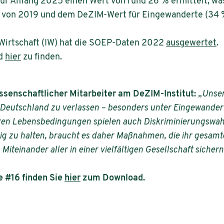
für Anfang 2025 einen Wert von rund 26 % ermittelt, w
von 2019 und dem DeZIM-Wert für Eingewanderte (34 %)
 Wirtschaft (IW) hat die SOEP-Daten 2022
ausgewertet
.
nd
hier
zu finden.
ssenschaftlicher Mitarbeiter am DeZIM-Institut:
„Unser
, Deutschland zu verlassen – besonders unter Eingewand
ren Lebensbedingungen spielen auch Diskriminierungswa
ig zu halten, braucht es daher Maßnahmen, die ihr gesamt
Miteinander aller in einer vielfältigen Gesellschaft sichern
e #16 finden Sie
hier
zum Download.