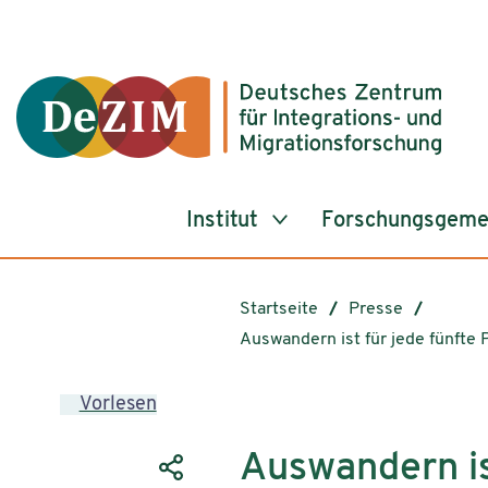
Zum ReadSpeaker webReader springen
Zum Inhalt springen
Zur Navigation springen
Zu Cookie-Einstellungen springen
Institut
Forschungsgeme
Startseite
Presse
Auswandern ist für jede fünft
Vorlesen
Auswandern ist