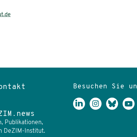
ut.de
Besuchen Sie u
ontakt
ZIM.news
, Publikationen,
 DeZIM-Institut.