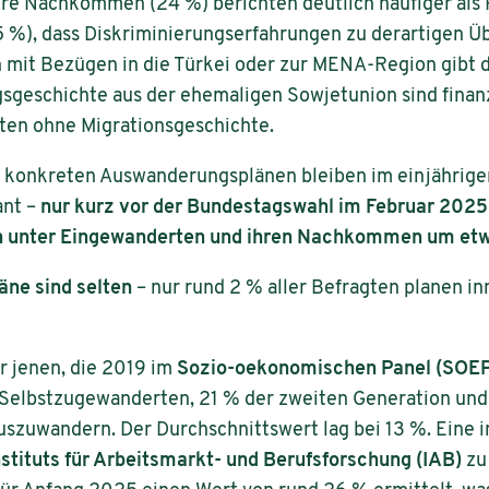
hre Nachkommen (24 %) berichten deutlich häufiger als
 %), dass Diskriminierungserfahrungen zu derartigen Üb
n mit Bezügen in die Türkei oder zur MENA-Region gibt d
geschichte aus der ehemaligen Sowjetunion sind finanz
gten ohne Migrationsgeschichte.
d konkreten Auswanderungsplänen bleiben im einjährig
ant –
nur kurz vor der Bundestagswahl im Februar 2025
unter Eingewanderten und ihren Nachkommen um etwa
ne sind selten
– nur rund 2 % aller Befragten planen in
r jenen, die 2019 im
Sozio-oekonomischen Panel (SOE
 Selbstzugewanderten, 21 % der zweiten Generation und
zuwandern. Der Durchschnittswert lag bei 13 %. Eine i
nstituts für Arbeitsmarkt- und Berufsforschung (IAB)
zu