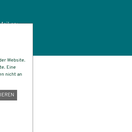
ail an:
tut.de
der Website.
te. Eine
en nicht an
IEREN