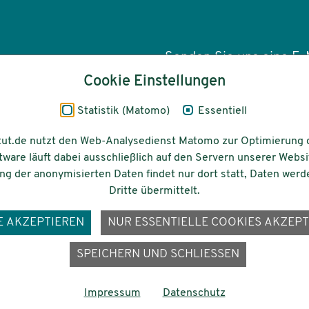
Senden Sie uns eine E-M
Cookie Einstellungen
info(at)dezim-insti
Statistik (Matomo)
Essentiell
tut.de nutzt den Web-Analysedienst Matomo zur Optimierung 
tware läuft dabei ausschließlich auf den Servern unserer Websi
Barrierefreiheit
Gefördert vom
g der anonymisierten Daten findet nur dort statt, Daten werd
Dritte übermittelt.
E AKZEPTIEREN
NUR ESSENTIELLE COOKIES AKZEPT
ons-
SPEICHERN UND SCHLIESSEN
Impressum
Datenschutz