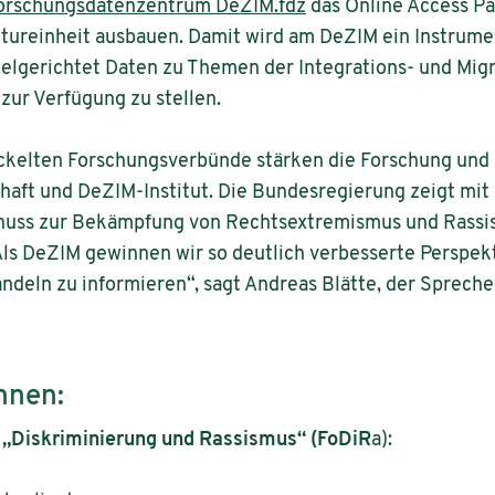
orschungsdatenzentrum DeZIM.fdz
das Online Access Pa
tureinheit ausbauen. Damit wird am DeZIM ein Instrume
zielgerichtet Daten zu Themen der Integrations- und Mi
zur Verfügung zu stellen.
ckelten Forschungsverbünde stärken die Forschung und
t und DeZIM-Institut. Die Bundesregierung zeigt mit d
chuss zur Bekämpfung von Rechtsextremismus und Rass
ls DeZIM gewinnen wir so deutlich verbesserte Perspekt
andeln zu informieren“, sagt Andreas Blätte, der Sprech
nnen:
 „Diskriminierung und Rassismus“ (FoDiR
a):