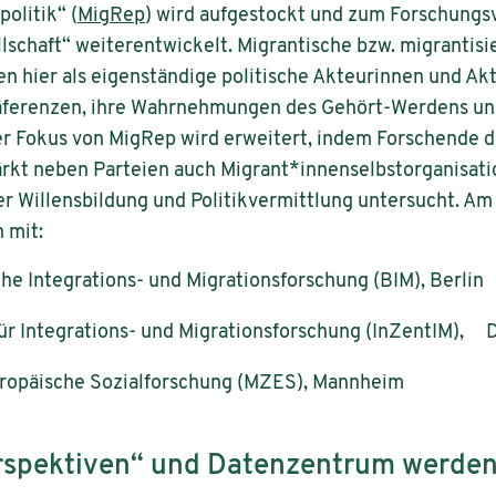
olitik“ (
MigRep
) wird aufgestockt und zum Forschung
lschaft“ weiterentwickelt. Migrantische bzw. migrantis
n hier als eigenständige politische Akteurinnen und Ak
Präferenzen, ihre Wahrnehmungen des Gehört-Werdens und
er Fokus von MigRep wird erweitert, indem Forschende 
ärkt neben Parteien auch Migrant*innenselbstorganisatio
er Willensbildung und Politikvermittlung untersucht. A
 mit:
sche Integrations- und Migrationsforschung (BIM), Berlin
für Integrations- und Migrationsforschung (InZentIM),
ropäische Sozialforschung (MZES), Mannheim
erspektiven“ und Datenzentrum werde