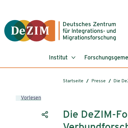
Zum ReadSpeaker webReader springen
Zum Inhalt springen
Zur Navigation springen
Zu Cookie-Einstellungen springen
Institut
Forschungsgeme
Startseite
Presse
Die De
Vorlesen
Die DeZIM-Fo
Verbundforsc