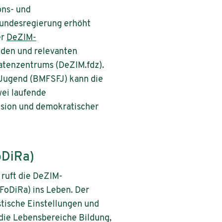
ons- und
Bundesregierung erhöht
er
DeZIM-
nden und relevanten
atenzentrums (DeZIM.fdz).
 Jugend (BMFSFJ) kann die
ei laufende
usion und demokratischer
oDiRa)
 ruft die DeZIM-
FoDiRa) ins Leben. Der
stische Einstellungen und
r die Lebensbereiche Bildung,