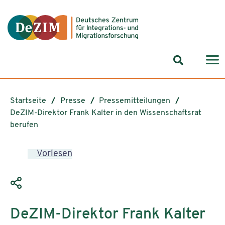
Zum ReadSpeaker webReader springen
Zum Inhalt springen
Zur Navigation springen
Zu Cookie-Einstellungen springen
Suchformul
Startseite
Presse
Pressemitteilungen
DeZIM-Direktor Frank Kalter in den Wissenschaftsrat
berufen
Vorlesen
DeZIM-Direktor Frank Kalter