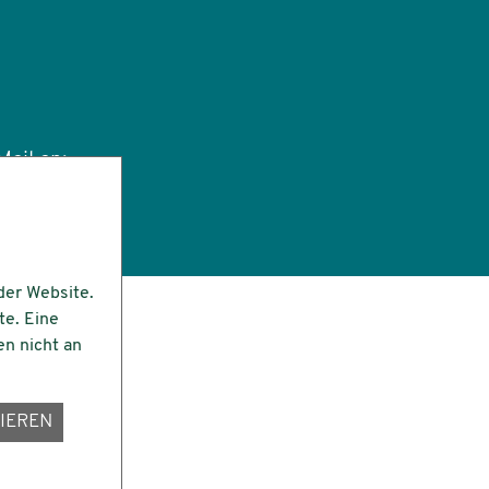
ail an:
tut.de
der Website.
te. Eine
en nicht an
IEREN