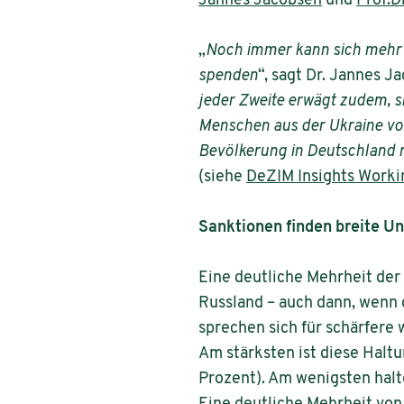
Jannes Jacobsen
und
Prof.D
„
Noch immer kann sich mehr al
spenden
“, sagt Dr. Jannes J
jeder Zweite erwägt zudem, si
Menschen aus der Ukraine vor
Bevölkerung in Deutschland 
(siehe
DeZIM Insights Worki
Sanktionen finden breite U
Eine deutliche Mehrheit de
Russland – auch dann, wenn 
sprechen sich für schärfere 
Am stärksten ist diese Halt
Prozent). Am wenigsten halt