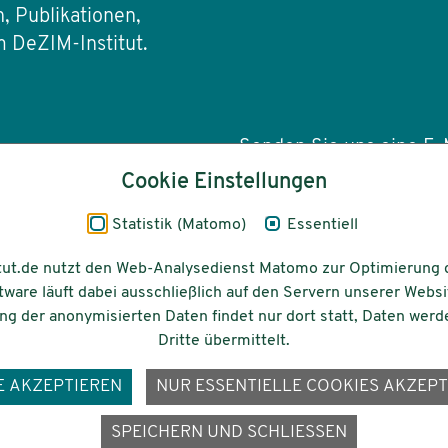
, Publikationen,
 DeZIM-Institut.
Senden Sie uns eine E-M
Cookie Einstellungen
info(at)dezim-insti
Statistik (Matomo)
Essentiell
tut.de nutzt den Web-Analysedienst Matomo zur Optimierung 
tware läuft dabei ausschließlich auf den Servern unserer Websi
Barrierefreiheit
Gefördert vom
g der anonymisierten Daten findet nur dort statt, Daten werd
Dritte übermittelt.
E AKZEPTIEREN
NUR ESSENTIELLE COOKIES AKZEPT
ons-
SPEICHERN UND SCHLIESSEN