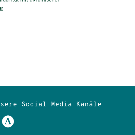
idarität mit ukrainischen
er
nsere Social Media Kanäle