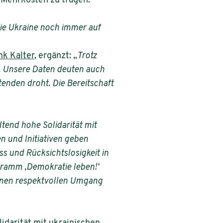
r Mehrkosten zu tragen.
die Ukraine noch immer auf
ank Kalter
, ergänzt: „
Trotz
en. Unsere Daten deuten auch
tenden droht. Die Bereitschaft
ltend hohe Solidarität mit
n und Initiativen geben
s und Rücksichtslosigkeit in
ogramm ‚Demokratie leben!‘
d einen respektvollen Umgang