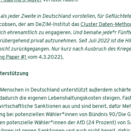
r. Sabrina J. Mayer
verfasst haben.
s jeder Zweite in Deutschland vorstellen, für Geflüchtet
acobsen, der am DeZIM-Institut das
Cluster Daten-Metho
ch ehrenamtlich zu engagieren. Und beinahe jede*r Fünfte z
übergehend privat aufzunehmen. Seit Juli 2022 ist die Hil
nicht zurückgegangen. Nur kurz nach Ausbruch des Kriege
ng Paper #1
vom 4.3.2022)
.
nterstützung
r Menschen in Deutschland unterstützt außerdem schärf
dadurch die eigenen Lebenshaltungskosten steigen. Fast
wirtschaftliche Sanktionen aus und sind bereit, dafür M
ung bei potenziellen Wähler*innen von Bündnis 90/Die 
en potenzielle Wähler*innen der AfD (24 Prozent) von 