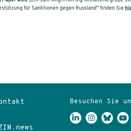
g Paper #08
„Ein Jahr Angriffskrieg: Anhaltend große Sol
rstützung für Sanktionen gegen Russland“ finden Sie
hi
Besuchen Sie u
ontakt
ZIM.news