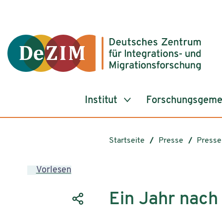
Zum ReadSpeaker webReader springen
Zum Inhalt springen
Zur Navigation springen
Zu Cookie-Einstellungen springen
Institut
Forschungsgeme
Startseite
Presse
Presse
Vorlesen
Ein Jahr nach 