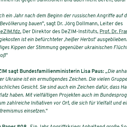
 ihnen ist gegen Sanktionen und auch nicht bereit, dafü
uch ein Jahr nach dem Beginn der russischen Angriffe auf 
r Bevölkerung bauen
“, sagt Dr. Jörg Dollmann, Leiter des
eZIM.fdz.
Der Direktor des DeZIM-Instituts,
Prof. Dr. Fr
giekosten ist ein befürchteter ‚heißer Herbst‘ ausgeblieb
ldiges Kippen der Stimmung gegenüber ukrainischen Flüch
roß
“
IM sagt Bundesfamilienministerin Lisa Paus:
„
Die anha
r Ukraine ist ein ermutigendes Zeichen. Die vielen Gruppe
hliches Gesicht. Sie sind auch ein Zeichen dafür, dass Has
Platz haben. Mit vielfältigen Projekten auch im Bundespr
ium zahlreiche Initiativen vor Ort, die sich für Vielfalt un
tremismus einsetzen.
"