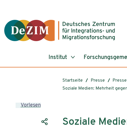
Zum ReadSpeaker webReader springen
Zum Inhalt springen
Zur Navigation springen
Zu Cookie-Einstellungen springen
Institut
Forschungsgeme
Startseite
Presse
Presse
Soziale Medien: Mehrheit gege
Vorlesen
Soziale Medie