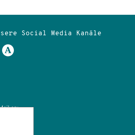
nsere Social Media Kanäle
ail an:
tut.de