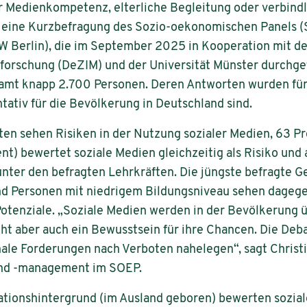
edienkompetenz, elterliche Begleitung oder verbindl
t eine Kurzbefragung des Sozio-oekonomischen Panels (
IW Berlin), die im September 2025 in Kooperation mit 
sforschung (DeZIM) und der Universität Münster durchge
mt knapp 2.700 Personen. Deren Antworten wurden für 
tativ für die Bevölkerung in Deutschland sind.
ten sehen Risiken in der Nutzung sozialer Medien, 63 
ent) bewertet soziale Medien gleichzeitig als Risiko un
nter den befragten Lehrkräften. Die jüngste befragte G
nd Personen mit niedrigem Bildungsniveau sehen dagege
otenziale. „Soziale Medien werden in der Bevölkerung ü
ht aber auch ein Bewusstsein für ihre Chancen. Die Deba
chale Forderungen nach Verboten nahelegen“, sagt Christi
nd -management im SOEP.
ationshintergrund (im Ausland geboren) bewerten sozial