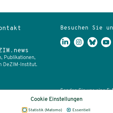
Besuchen Sie u
ontakt
ZIM.news
, Publikationen,
 DeZIM-Institut.
Senden Sie uns eine E-M
Cookie Einstellungen
info(at)dezim-insti
Statistik (Matomo)
Essentiell