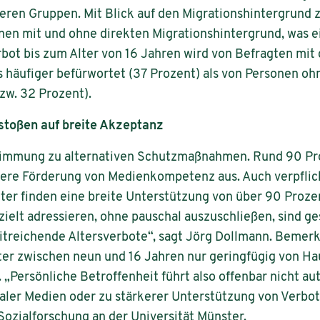
ren Gruppen. Mit Blick auf den Migrationshintergrund 
en mit und ohne direkten Migrationshintergrund, was ei
erbot bis zum Alter von 16 Jahren wird von Befragten mit
 häufiger befürwortet (37 Prozent) als von Personen oh
zw. 32 Prozent).
stoßen auf breite Akzeptanz
timmung zu alternativen Schutzmaßnahmen. Rund 90 Pr
rkere Förderung von Medienkompetenz aus. Auch verpflic
ter finden eine breite Unterstützung von über 90 Proze
elt adressieren, ohne pauschal auszuschließen, sind ges
eitreichende Altersverbote“, sagt Jörg Dollmann. Bemerk
ter zwischen neun und 16 Jahren nur geringfügig von Ha
„Persönliche Betroffenheit führt also offenbar nicht au
aler Medien oder zu stärkerer Unterstützung von Verbot
Sozialforschung an der Universität Münster.