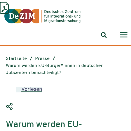
Zum ReadSpeaker webReader springen
Zum Inhalt springen
Zur Navigation springen
Zu Cookie-Einstellungen springen
Suchformul
Startseite
Presse
Warum werden EU-Bürger*innen in deutschen
Jobcentern benachteiligt?
Vorlesen
Warum werden EU-