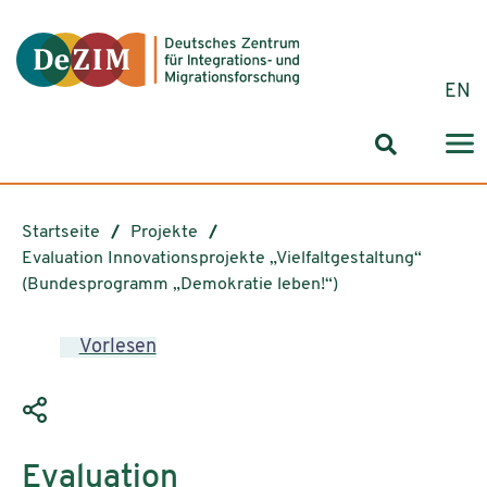
Zum ReadSpeaker webReader springen
Zum Inhalt springen
Zur Navigation springen
Zu Cookie-Einstellungen springen
EN
Suchformul
Startseite
Projekte
Evaluation Innovationsprojekte „Vielfaltgestaltung“
(Bundesprogramm „Demokratie leben!“)
Vorlesen
Evaluation