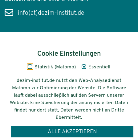
info(at)dezim-institut.de
Inhalt
Cookie Einstellungen
Impressum
Statistik (Matomo)
Essentiell
Datenschutz
dezim-institut.de nutzt den Web-Analysedienst
Matomo zur Optimierung der Website. Die Software
Barrierefreiheit
läuft dabei ausschließlich auf den Servern unserer
Website. Eine Speicherung der anonymisierten Daten
© 2026 Deutsches Zentrum für
findet nur dort statt, Daten werden nicht an Dritte
Integrations-
übermittelt.
und Migrationsforschung DeZIM e.V.
ALLE AKZEPTIEREN
Gefördert vom