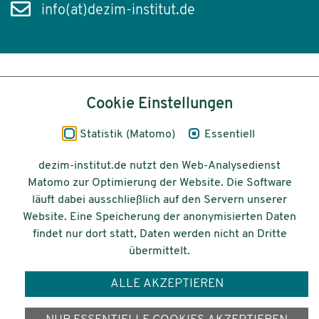
info(at)dezim-institut.de
Inhalt
Cookie Einstellungen
Impressum
Statistik (Matomo)
Essentiell
Datenschutz
dezim-institut.de nutzt den Web-Analysedienst
Matomo zur Optimierung der Website. Die Software
Barrierefreiheit
läuft dabei ausschließlich auf den Servern unserer
Website. Eine Speicherung der anonymisierten Daten
© 2026 Deutsches Zentrum für
findet nur dort statt, Daten werden nicht an Dritte
Integrations-
übermittelt.
und Migrationsforschung DeZIM e.V.
ALLE AKZEPTIEREN
Gefördert vom