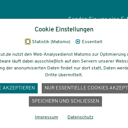
Senden Sie uns eine E-M
Cookie Einstellungen
info(at)dezim-insti
Statistik (Matomo)
Essentiell
tut.de nutzt den Web-Analysedienst Matomo zur Optimierung 
tware läuft dabei ausschließlich auf den Servern unserer Websi
Barrierefreiheit
Gefördert vom
g der anonymisierten Daten findet nur dort statt, Daten werd
Dritte übermittelt.
E AKZEPTIEREN
NUR ESSENTIELLE COOKIES AKZEPT
ons-
SPEICHERN UND SCHLIESSEN
Impressum
Datenschutz