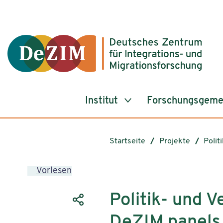
Zum ReadSpeaker webReader springen
Zum Inhalt springen
Zur Navigation springen
Zu Cookie-Einstellungen springen
Institut
Forschungsgeme
Startseite
Projekte
Polit
Vorlesen
Politik- und 
DeZIM.panels