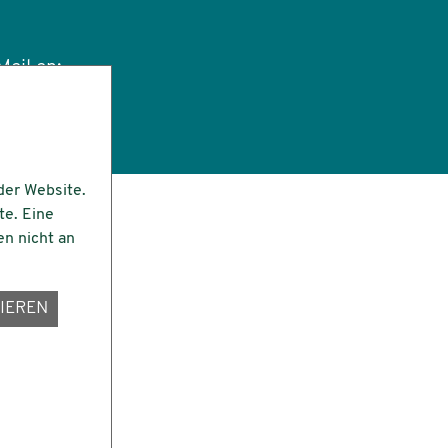
ail an:
tut.de
der Website.
te. Eine
en nicht an
IEREN