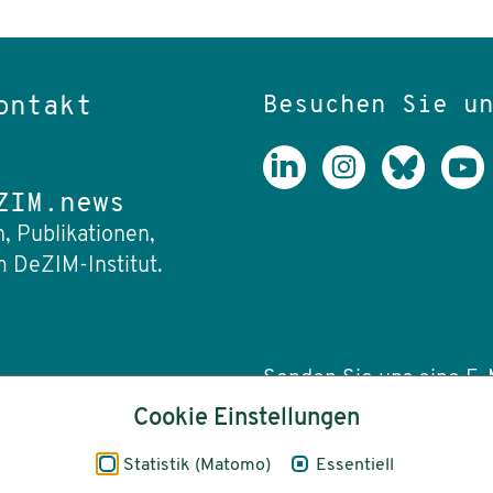
Besuchen Sie u
ontakt
ZIM.news
, Publikationen,
 DeZIM-Institut.
Senden Sie uns eine E-M
Cookie Einstellungen
info(at)dezim-insti
Statistik (Matomo)
Essentiell