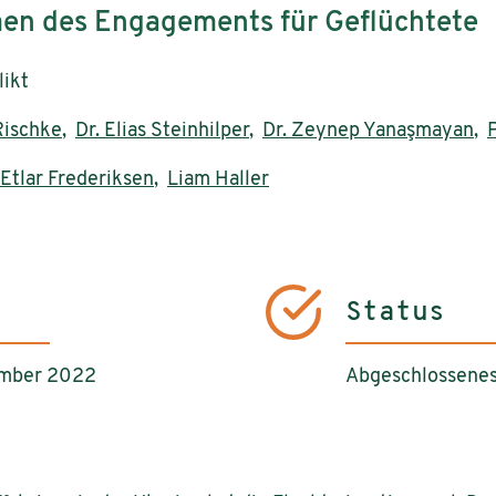
men des Engagements für Geflüchtete
likt
Rischke
,
Dr. Elias Steinhilper
,
Dr. Zeynep Yanaşmayan
,
P
 Etlar Frederiksen
,
Liam Haller
Status
ember 2022
Abgeschlossenes