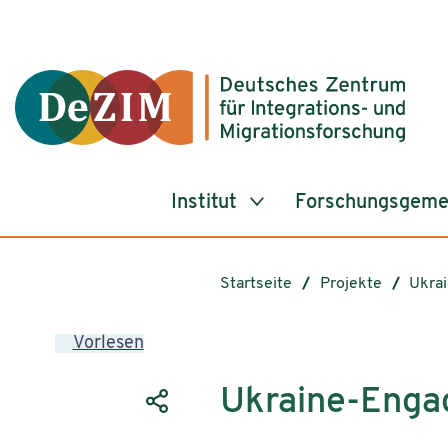
Zum ReadSpeaker webReader springen
Zum Inhalt springen
Zur Navigation springen
Zu Cookie-Einstellungen springen
Institut
Forschungsgeme
Startseite
Projekte
Ukra
Vorlesen
Ukraine-Enga