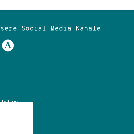
nsere Social Media Kanäle
ail an:
tut.de