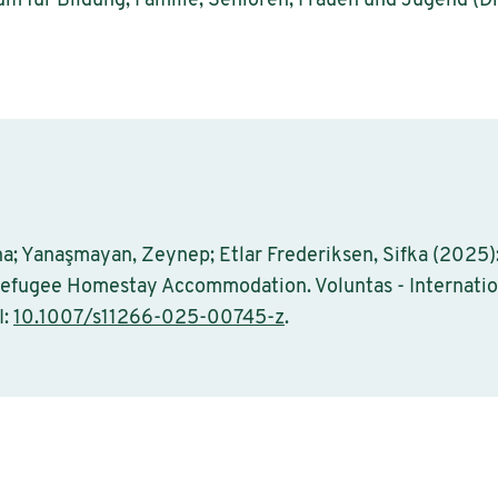
 für Bildung, Familie, Senioren, Frauen und Jugend (Dr
na; Yanaşmayan, Zeynep; Etlar Frederiksen, Sifka (2025)
efugee Homestay Accommodation. Voluntas - Internation
I:
10.1007/s11266-025-00745-z
.