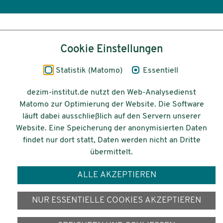
Inhalt
Cookie Einstellungen
Impressum
Statistik (Matomo)
Essentiell
Datenschutz
dezim-institut.de nutzt den Web-Analysedienst
Matomo zur Optimierung der Website. Die Software
Barrierefreiheit
läuft dabei ausschließlich auf den Servern unserer
Website. Eine Speicherung der anonymisierten Daten
© 2026 Deutsches Zentrum für
findet nur dort statt, Daten werden nicht an Dritte
Integrations-
übermittelt.
und Migrationsforschung DeZIM e.V.
ALLE AKZEPTIEREN
Gefördert vom
NUR ESSENTIELLE COOKIES AKZEPTIEREN