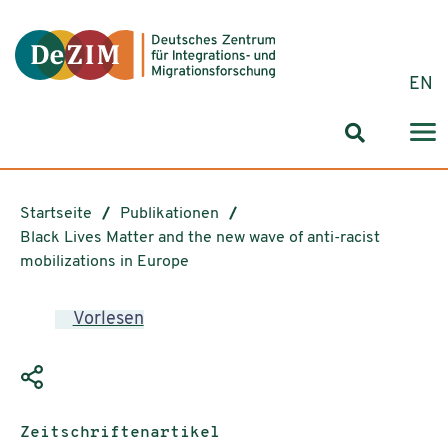
Zum ReadSpeaker webReader springen
Zum Inhalt springen
Zur Navigation springen
Zu Cookie-Einstellungen springen
EN
Suchformul
Startseite
Publikationen
Black Lives Matter
and the new wave of anti-racist
mobilizations in Europe
Vorlesen
Publikationstyp:
Zeitschriftenartikel