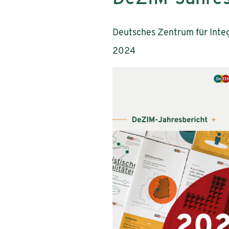
AutorInnen:
Deutsches Zentrum für Inte
Publikationsjahr:
2024