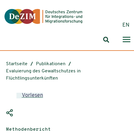
Zum ReadSpeaker webReader springen
Zum Inhalt springen
Zur Navigation springen
Zu Cookie-Einstellungen springen
EN
Suchformul
Startseite
Publikationen
Evaluierung des Gewaltschutzes in
Flüchtlingsunterkünften
Vorlesen
Publikationstyp:
Methodenbericht