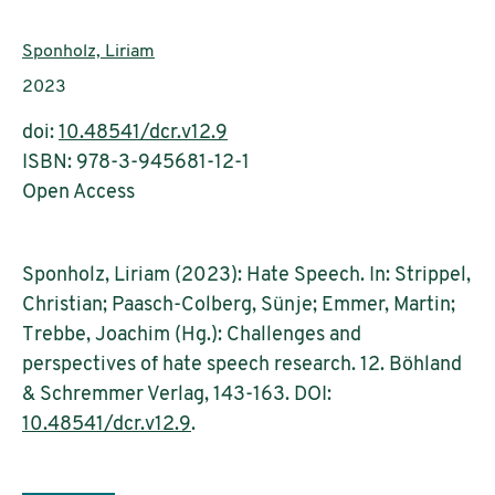
AutorInnen:
Sponholz, Liriam
Publikationsjahr:
2023
doi:
10.48541/dcr.v12.9
ISBN: 978-3-945681-12-1
Open Access
Sponholz, Liriam (2023): Hate Speech. In: Strippel,
Christian; Paasch-Colberg, Sünje; Emmer, Martin;
Trebbe, Joachim (Hg.): Challenges and
perspectives of hate speech research. 12. Böhland
& Schremmer Verlag, 143-163. DOI:
10.48541/dcr.v12.9
.