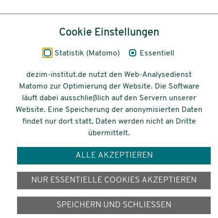
Inhalt
Cookie Einstellungen
Impressum
Statistik (Matomo)
Essentiell
Datenschutz
dezim-institut.de nutzt den Web-Analysedienst
Matomo zur Optimierung der Website. Die Software
Barrierefreiheit
läuft dabei ausschließlich auf den Servern unserer
Website. Eine Speicherung der anonymisierten Daten
© 2026 Deutsches Zentrum für
findet nur dort statt, Daten werden nicht an Dritte
Integrations-
übermittelt.
und Migrationsforschung DeZIM e.V.
ALLE AKZEPTIEREN
Gefördert vom
NUR ESSENTIELLE COOKIES AKZEPTIEREN
SPEICHERN UND SCHLIESSEN