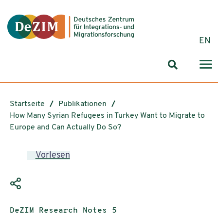
Zum ReadSpeaker webReader springen
Zum Inhalt springen
Zur Navigation springen
Zu Cookie-Einstellungen springen
EN
Suchformul
Startseite
Publikationen
How Many Syrian Refugees in Turkey Want to Migrate to
Europe and Can Actually Do So?
Vorlesen
Publikationstyp:
DeZIM Research Notes 5