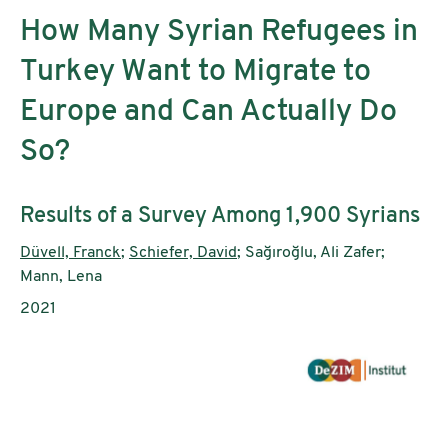
How Many Syrian Refugees in
Turkey Want to Migrate to
Europe and Can Actually Do
So?
Untertitel:
Results of a Survey Among 1,900 Syrians
AutorInnen:
Düvell, Franck
;
Schiefer, David
; Sağıroğlu, Ali Zafer;
Mann, Lena
Publikationsjahr:
2021