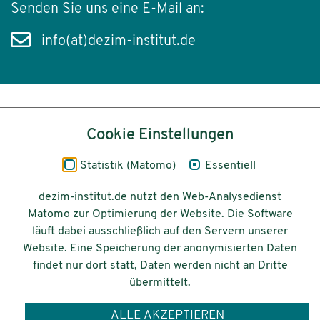
Senden Sie uns eine E-Mail an:
info(at)dezim-institut.de
Inhalt
Cookie Einstellungen
Impressum
Statistik (Matomo)
Essentiell
Datenschutz
dezim-institut.de nutzt den Web-Analysedienst
Matomo zur Optimierung der Website. Die Software
Barrierefreiheit
läuft dabei ausschließlich auf den Servern unserer
Website. Eine Speicherung der anonymisierten Daten
© 2026 Deutsches Zentrum für
findet nur dort statt, Daten werden nicht an Dritte
Integrations-
übermittelt.
und Migrationsforschung DeZIM e.V.
ALLE AKZEPTIEREN
Gefördert vom