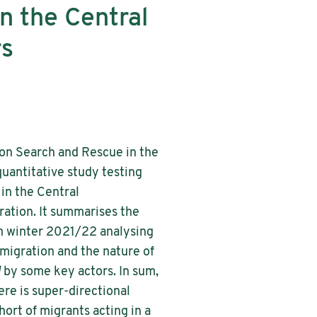
n the Central
rs
t on Search and Rescue in the
antitative study testing
 in the Central
ration. It summarises the
in winter 2021/22 analysing
 migration and the nature of
d
by some key actors. In sum,
ere is super-directional
ort of migrants acting in a