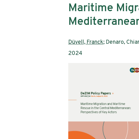
Maritime Migr
Mediterranean
AutorInnen:
Düvell, Franck
; Denaro, Chia
Publikationsjahr:
2024