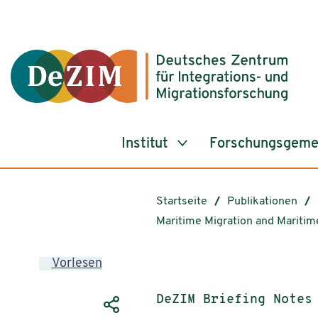
Zum ReadSpeaker webReader springen
Zum Inhalt springen
Zur Navigation springen
Zu Cookie-Einstellungen springen
Institut
Forschungsgeme
Startseite
Publikationen
Maritime Migration and Maritim
Vorlesen
Publikationstyp:
DeZIM Briefing Notes