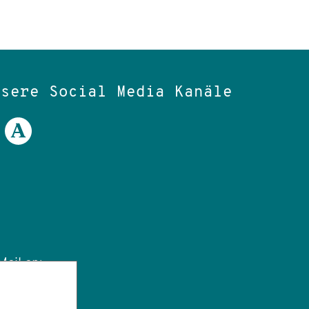
nsere Social Media Kanäle
ail an:
tut.de