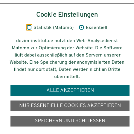
Inhalt
Cookie Einstellungen
Impressum
Statistik (Matomo)
Essentiell
Datenschutz
dezim-institut.de nutzt den Web-Analysedienst
Matomo zur Optimierung der Website. Die Software
Barrierefreiheit
läuft dabei ausschließlich auf den Servern unserer
Website. Eine Speicherung der anonymisierten Daten
© 2026 Deutsches Zentrum für
findet nur dort statt, Daten werden nicht an Dritte
Integrations-
übermittelt.
und Migrationsforschung DeZIM e.V.
ALLE AKZEPTIEREN
Gefördert vom
NUR ESSENTIELLE COOKIES AKZEPTIEREN
SPEICHERN UND SCHLIESSEN