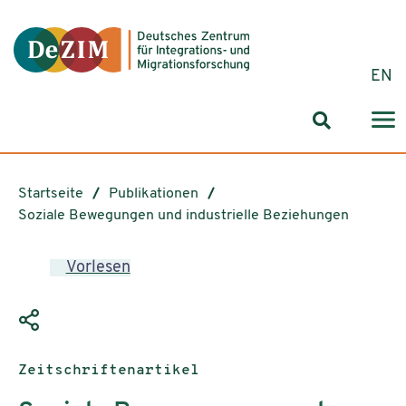
Zum ReadSpeaker webReader springen
Zum Inhalt springen
Zur Navigation springen
Zu Cookie-Einstellungen springen
EN
Suchformul
Startseite
Publikationen
Soziale Bewegungen und industrielle Beziehungen
Vorlesen
Publikationstyp:
Zeitschriftenartikel