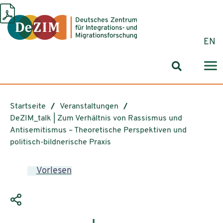
Zum ReadSpeaker webReader springen
Zum Inhalt springen
Zur Navigation springen
Zu Cookie-Einstellungen springen
EN
Suchformul
Startseite
Veranstaltungen
DeZIM_talk | Zum Verhältnis von Rassismus und
Antisemitismus – Theoretische Perspektiven und
politisch-bildnerische Praxis
Vorlesen