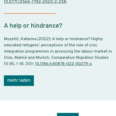
10.5771/2566-7742-2023-2-238
.
A help or hindrance?
Mozetič, Katarina (2022): A help or hindrance? Highly
educated refugees’ perceptions of the role of civic
integration programmes in accessing the labour market in
Oslo, Malmö and Munich. Comparative Migration Studies
10 (8), 1-18. DOI:
10.1186/s40878-022-00279-z
.
mehr laden