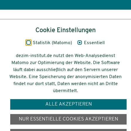
Inhalt
Cookie Einstellungen
Impressum
Statistik (Matomo)
Essentiell
Datenschutz
dezim-institut.de nutzt den Web-Analysedienst
Matomo zur Optimierung der Website. Die Software
Barrierefreiheit
läuft dabei ausschließlich auf den Servern unserer
Website. Eine Speicherung der anonymisierten Daten
© 2026 Deutsches Zentrum für
findet nur dort statt, Daten werden nicht an Dritte
Integrations-
übermittelt.
und Migrationsforschung DeZIM e.V.
ALLE AKZEPTIEREN
Gefördert vom
NUR ESSENTIELLE COOKIES AKZEPTIEREN