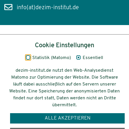
info(at)dezim-institut.de
Inhalt
Cookie Einstellungen
Impressum
Statistik (Matomo)
Essentiell
Datenschutz
dezim-institut.de nutzt den Web-Analysedienst
Matomo zur Optimierung der Website. Die Software
Barrierefreiheit
läuft dabei ausschließlich auf den Servern unserer
Website. Eine Speicherung der anonymisierten Daten
© 2026 Deutsches Zentrum für
findet nur dort statt, Daten werden nicht an Dritte
Integrations-
übermittelt.
und Migrationsforschung DeZIM e.V.
ALLE AKZEPTIEREN
Gefördert vom