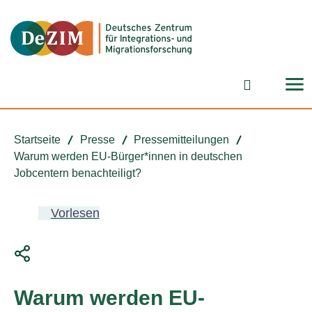
Zum ReadSpeaker webReader springen
Zum Inhalt springen
Zur Navigation springen
Zu Cookie-Einstellungen springen
Suchformu
Startseite
Presse
Pressemitteilungen
Warum werden EU-Bürger*innen in deutschen
Jobcentern benachteiligt?
Vorlesen
Warum werden EU-