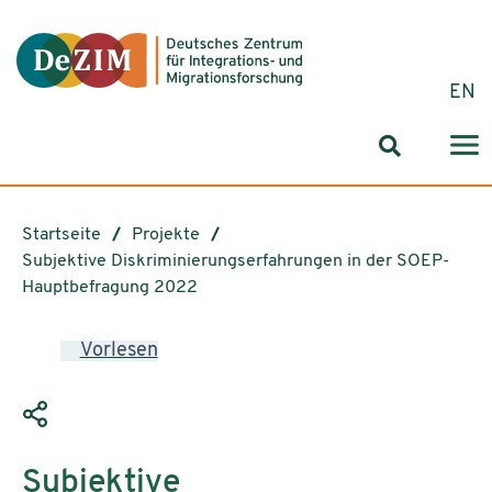
Zum ReadSpeaker webReader springen
Zum Inhalt springen
Zur Navigation springen
Zu Cookie-Einstellungen springen
EN
Suchformul
Startseite
Projekte
Subjektive Diskriminierungserfahrungen in der SOEP-
Hauptbefragung 2022
Vorlesen
Subjektive