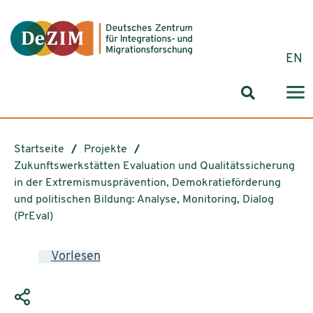
Zum ReadSpeaker webReader springen
Zum Inhalt springen
Zur Navigation springen
Zu Cookie-Einstellungen springen
EN
Suchformul
Startseite
Projekte
Zukunftswerkstätten Evaluation und Qualitätssicherung
in der Extremismusprävention, Demokratieförderung
und politischen Bildung: Analyse, Monitoring, Dialog
(PrEval)
Vorlesen