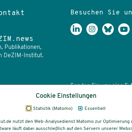
Besuchen Sie u
ontakt
ZIM.news
, Publikationen,
 DeZIM-Institut.
Senden Sie uns eine E-M
Cookie Einstellungen
info(at)dezim-insti
Statistik (Matomo)
Essentiell
tut.de nutzt den Web-Analysedienst Matomo zur Optimierung 
tware läuft dabei ausschließlich auf den Servern unserer Websi