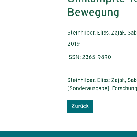
Bewegung
AutorInnen:
Steinhilper, Elias
;
Zajak, Sab
Publikationsjahr:
2019
ISSN: 2365-9890
Steinhilper, Elias; Zajak, S
[Sonderausgabe]. Forschung
Zurück