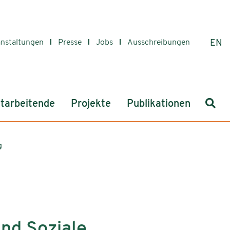
anstaltungen
Presse
Jobs
Ausschreibungen
EN
Such
tarbeitende
Projekte
Publikationen
g
und Soziale