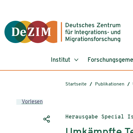
Zum ReadSpeaker webReader springen
Zum Inhalt springen
Zur Navigation springen
Zu Cookie-Einstellungen springen
Institut
Forschungsgeme
Startseite
Publikationen
Vorlesen
Publikationstyp:
Herausgabe Special I
Umkämpfte Teil