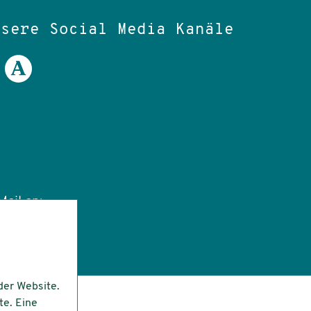
nsere Social Media Kanäle
ail an:
tut.de
der Website.
te. Eine