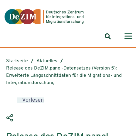
Zum ReadSpeaker webReader springen
Zum Inhalt springen
Zur Navigation springen
Zu Cookie-Einstellungen springen
Suchformul
Startseite
Aktuelles
Release des DeZIM.panel-Datensatzes (Version 5):
Erweiterte Längsschnittdaten für die Migrations- und
Integrationsforschung
Vorlesen