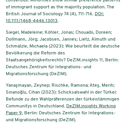
consensus: Minorities show similar preference patterns
of immigrant support as the majority population. The
British Journal of Sociology 74 (4), 711-716.
DOI:
10.1111/1468-4446.13013
.
Siegel, Madeleine; Köhler, Jonas; Chouaibi, Doreen;
Dollmann, Jörg; Jacobsen, Jannes; Lietz, Almuth und
Schmälzle, Michaela (2023): Wie beurteilt die deutsche
Bevölkerung die Reform des
Staatsangehörigkeitsrechts? DeZIM.insights 11, Berlin:
Deutsches Zentrum für Integrations- und
Migrationsforschung (DeZIM).
Yanaşmayan, Zeynep; Rischke, Ramona; Ateş, Merih;
Sinanoğlu, Cihan (2023): Schicksalswahl in der Türkei:
Befunde zu den Wahlpräferenzen der türkeistämmigen
Communitys in Deutschland.
DeZIM.insights Working
Paper 9
, Berlin: Deutsches Zentrum für Integrations-
und Migrationsforschung (DeZIM).